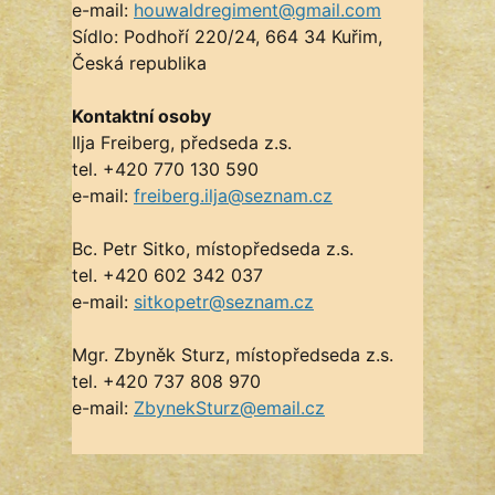
e-mail:
houwaldregiment@gmail.com
Sídlo: Podhoří 220/24, 664 34 Kuřim,
Česká republika
Kontaktní osoby
Ilja Freiberg, předseda z.s.
tel. +420
770 130 590
e-mail:
freiberg.ilja@seznam.cz
Bc. Petr Sitko, místopředseda z.s.
tel. +420 602 342 037
e-mail:
sitkopetr@seznam.cz
Mgr. Zbyněk Sturz, místopředseda z.s.
tel. +420 737 808 970
e-mail:
ZbynekSturz@email.cz